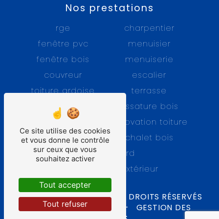
Nos prestations
rge
charpentier
fenêtre pvc
menuisier
fenêtre bois
menuiserie
couvreur
escalier
toiture ardoise
terrasse
fenêtre alu
ossature bois
charpente
rénovation toiture
Ce site utilise des cookies
bardage bois
chalet bois
et vous donne le contrôle
sur ceux que vous
tuile gerard
souhaitez activer
isolation par l’extérieur
Tout accepter
©
VISTALID
- 2026 - TOUS DROITS RÉSERVÉS
Tout refuser
-
MENTIONS LÉGALES
-
GESTION DES
COOKIES