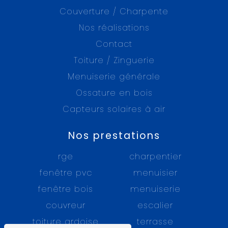
Couverture / Charpente
Nos réalisations
Contact
Toiture / Zinguerie
Menuiserie générale
Ossature en bois
Capteurs solaires à air
Nos prestations
rge
charpentier
fenêtre pvc
menuisier
fenêtre bois
menuiserie
couvreur
escalier
toiture ardoise
terrasse