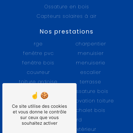
Ossature en bois
Capteurs solaires à air
Nos prestations
rge
charpentier
fenêtre pvc
menuisier
fenêtre bois
menuiserie
couvreur
escalier
toiture ardoise
terrasse
fenêtre alu
ossature bois
charpente
rénovation toiture
Ce site utilise des cookies
bardage bois
chalet bois
et vous donne le contrôle
sur ceux que vous
tuile gerard
souhaitez activer
isolation par l’extérieur