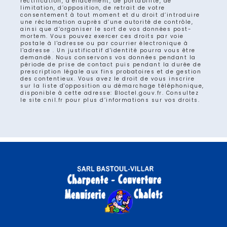
rectification, d’effacement, de portabilité, de
limitation, d’opposition, de retrait de votre
consentement à tout moment et du droit d’introduire
une réclamation auprès d’une autorité de contrôle,
ainsi que d’organiser le sort de vos données post-
mortem. Vous pouvez exercer ces droits par voie
postale à l'adresse ou par courrier électronique à
l'adresse . Un justificatif d'identité pourra vous être
demandé. Nous conservons vos données pendant la
période de prise de contact puis pendant la durée de
prescription légale aux fins probatoires et de gestion
des contentieux. Vous avez le droit de vous inscrire
sur la liste d'opposition au démarchage téléphonique,
disponible à cette adresse:
Bloctel.gouv.fr
. Consultez
le site cnil.fr pour plus d’informations sur vos droits.