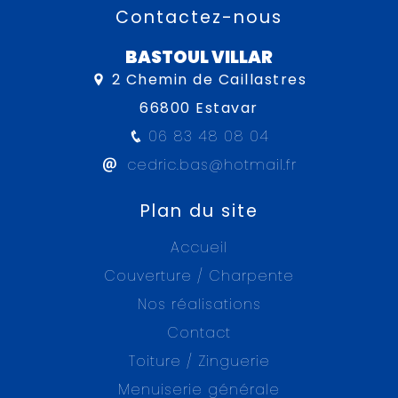
Contactez-nous
BASTOUL VILLAR
2 Chemin de Caillastres
66800 Estavar
06 83 48 08 04
cedric.bas@hotmail.fr
Plan du site
Accueil
Couverture / Charpente
Nos réalisations
Contact
Toiture / Zinguerie
Menuiserie générale