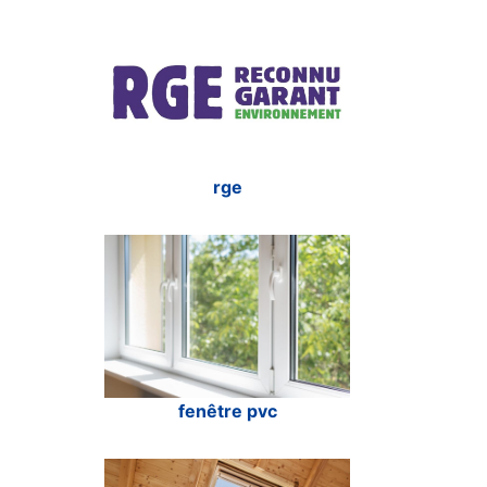
rge
fenêtre pvc