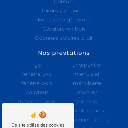
Contact
Toiture / Zinguerie
Menuiserie générale
Ossature en bois
Capteurs solaires à air
Nos prestations
rge
charpentier
fenêtre pvc
menuisier
fenêtre bois
menuiserie
couvreur
escalier
toiture ardoise
terrasse
fenêtre alu
ossature bois
charpente
rénovation toiture
Ce site utilise des cookies