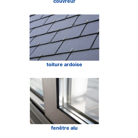
couvreur
toiture ardoise
fenêtre alu